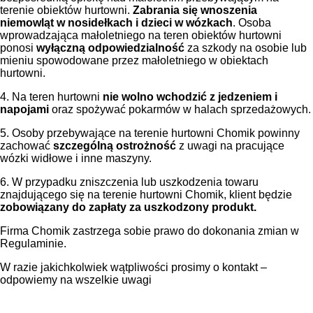
terenie obiektów hurtowni.
Zabrania się wnoszenia
niemowląt w nosidełkach i dzieci w wózkach
. Osoba
wprowadzająca małoletniego na teren obiektów hurtowni
ponosi
wyłączną odpowiedzialność
za szkody na osobie lub
mieniu spowodowane przez małoletniego w obiektach
hurtowni.
4. Na teren hurtowni
nie wolno wchodzić z jedzeniem
i
napojami
oraz spożywać pokarmów w halach sprzedażowych.
5. Osoby przebywające na terenie hurtowni Chomik powinny
zachować
szczególną ostrożność
z uwagi na pracujące
wózki widłowe i inne maszyny.
6. W przypadku zniszczenia lub uszkodzenia towaru
znajdującego się na terenie hurtowni Chomik, klient będzie
zobowiązany do zapłaty za uszkodzony produkt.
Firma Chomik zastrzega sobie prawo do dokonania zmian w
Regulaminie.
W razie jakichkolwiek wątpliwości prosimy o kontakt –
odpowiemy na wszelkie uwagi